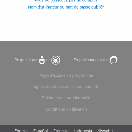
Vous ne possédez pas de compte?
Nom d'utilisateur ou mot de passe oublié?
Propulsé par
et
En partenariat avec
Page d'accueil du programme
Lignes directrices de la communauté
Politique de confidentialité
Conditions d'utilisation
English
Español
Français
Indonesia
Kiswahili